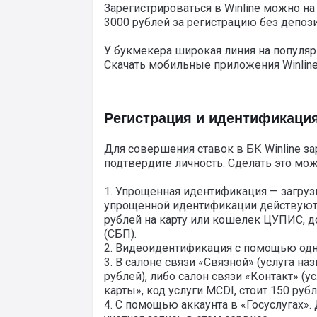
Зарегистрироваться в Winline можно на
3000 рублей за регистрацию без депози
У букмекера широкая линия на популяр
Скачать мобильные приложения Winline 
Регистрация и идентификаци
Для совершения ставок в БК Winline за
подтвердите личность. Сделать это мо
1. Упрощенная идентификация — загруз
упрощенной идентификации действуют 
рублей на карту или кошелек ЦУПИС, д
(СБП).
2. Видеоидентификация с помощью одн
3. В салоне связи «Связной» (услуга н
рублей), либо салон связи «Контакт» (
карты», код услуги MCDI, стоит 150 рубл
4. С помощью аккаунта в «Госуслугах».