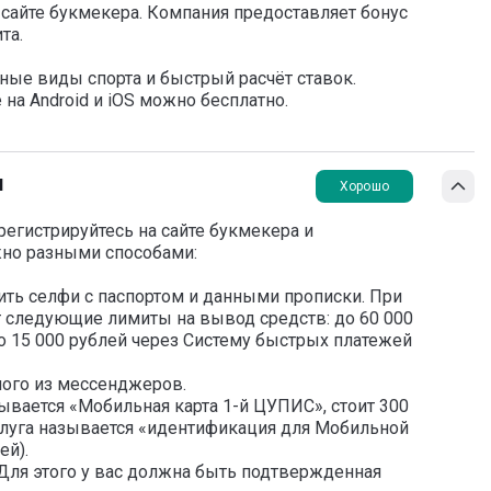
 сайте букмекера. Компания предоставляет бонус
та.
ные виды спорта и быстрый расчёт ставок.
на Android и iOS можно бесплатно.
я
регистрируйтесь на сайте букмекера и
жно разными способами:
ить селфи с паспортом и данными прописки. При
следующие лимиты на вывод средств: до 60 000
о 15 000 рублей через Систему быстрых платежей
ого из мессенджеров.
азывается «Мобильная карта 1-й ЦУПИС», стоит 300
услуга называется «идентификация для Мобильной
ей).
 Для этого у вас должна быть подтвержденная