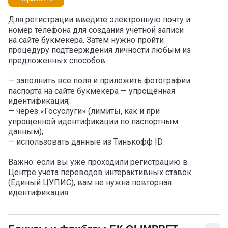
Для регистрации введите электронную почту и
номер телефона для создания учетной записи
на сайте букмекера. Затем нужно пройти
процедуру подтверждения личности любым из
предложенных способов:
— заполнить все поля и приложить фотографии
паспорта на сайте букмекера — упрощённая
идентификация;
— через «Госуслуги» (лимиты, как и при
упрощенной идентификации по паспортным
данным);
— использовать данные из Тинькофф ID.
Важно: если вы уже проходили регистрацию в
Центре учета переводов интерактивных ставок
(Единый ЦУПИС), вам не нужна повторная
идентификация.