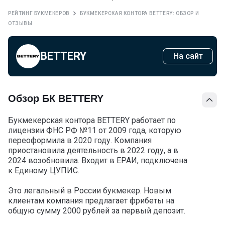
РЕЙТИНГ БУКМЕКЕРОВ
БУКМЕКЕРСКАЯ КОНТОРА BETTERY: ОБЗОР И
ОТЗЫВЫ
BETTERY
На сайт
Обзор БК BETTERY
Букмекерская контора BETTERY работает по
лицензии ФНС РФ №11 от 2009 года, которую
переоформила в 2020 году. Компания
приостановила деятельность в 2022 году, а в
2024 возобновила. Входит в ЕРАИ, подключена
к Единому ЦУПИС.
Это легальный в России букмекер. Новым
клиентам компания предлагает фрибеты на
общую сумму 2000 рублей за первый депозит.