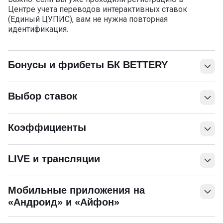
Центре учета переводов интерактивных ставок
(Единый ЦУПИС), вам не нужна повторная
идентификация.
Бонусы и фрибеты БК BETTERY
Выбор ставок
Коэффициенты
LIVE и трансляции
Мобильные приложения на
«Андроид» и «Айфон»